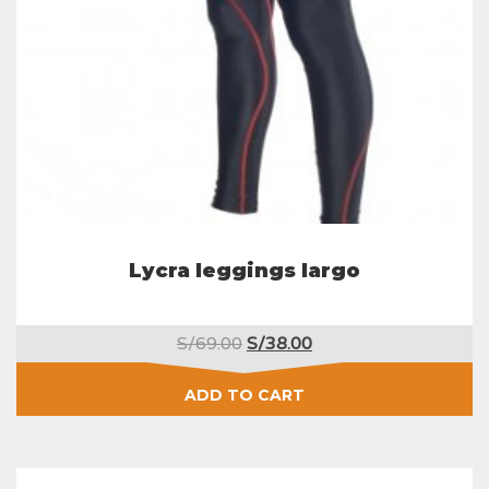
Lycra leggings largo
Original
Current
S/
69.00
S/
38.00
price
price
was:
is:
ADD TO CART
S/69.00.
S/38.00.