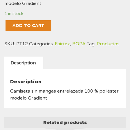
modelo Gradient
1 in stock
Camiseta
ADD TO CART
sin
mangas
SKU:
PT12
Categories:
Fairtex
,
ROPA
Tag:
Productos
entrelazada
100
%
Description
poliéster
modelo
Gradient
Description
quantity
Camiseta sin mangas entrelazada 100 % poliéster
modelo Gradient
Related products