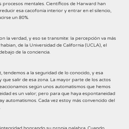
s procesos mentales. Científicos de Harward han
ucir esa cacofonía interior y entrar en el silencio,
ucirse un 80%.
n la verdad, y eso se transmite: la percepción va más
habian, de la Universidad de California (UCLA), el
ebajo de la conciencia.
t, tendemos a la seguridad de lo conocido, y esa
y que salir de esa zona. La mayor parte de los actos
e. Reaccionamos según unos automatismos que hemos
idad es un valor; pero para que haya espontaneidad
hay automatismos. Cada vez estoy más convencido del
.
 integridad honrando su propia palabra. Cuando