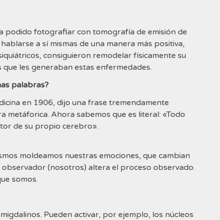
ha podido fotografiar con tomografía de emisión de
hablarse a sí mismas de una manera más positiva,
quiátricos, consiguieron remodelar físicamente su
tos que les generaban estas enfermedades.
as palabras?
icina en 1906, dijo una frase tremendamente
metáforica. Ahora sabemos que es literal: «Todo
ltor de su propio cerebro».
smos moldeamos nuestras emociones, que cambian
 observador (nosotros) altera el proceso observado.
que somos.
amigdalinos. Pueden activar, por ejemplo, los núcleos