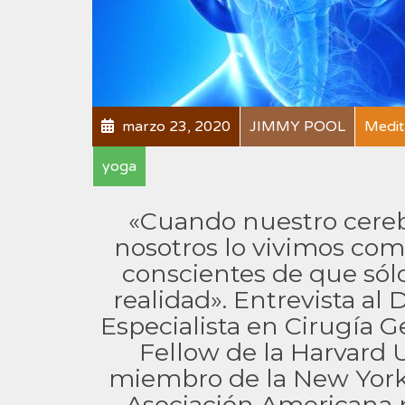
marzo 23, 2020
JIMMY POOL
Medit
yoga
«Cuando nuestro cerebr
nosotros lo vivimos como
conscientes de que sólo
realidad». Entrevista al
Especialista en Cirugía G
Fellow de la Harvard 
miembro de la New York
Asociación Americana p