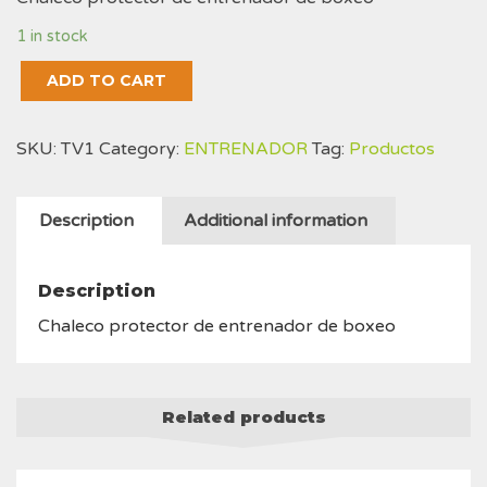
1 in stock
Chaleco
ADD TO CART
protector
de
SKU:
TV1
Category:
ENTRENADOR
Tag:
Productos
entrenador
de
boxeo
Description
Additional information
quantity
Description
Chaleco protector de entrenador de boxeo
Related products