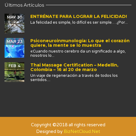
Últimos Artículos
ENTRÉNATE PARA LOGRAR LA FELICIDAD!
MAY 30
La felicidad es simple, lo difícil es ser simple… ¿Por...
Psiconeuroinmunología: Lo que el corazón
MAR 23
quiere, la mente se lo muestra
«Cuando nuestro cerebro da un significado a algo,
nosotros lo...
Thai Massage Certification – Medellin,
FEB 4
Colombia – 16 al 20 de marzo
Un viaje de regeneración a través de todos los
sentidos....
Copyright ©2018 all rights reserved
Designed by
BizNetCloud.Net