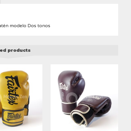
modelo
Dos
tonos
quantity
satén modelo Dos tonos
ted products