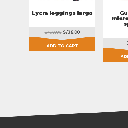
Lycra leggings largo
Gu
micro
s
Original
Current
S/
69.00
S/
38.00
price
price
was:
is:
ADD TO CART
S/69.00.
S/38.00.
AD