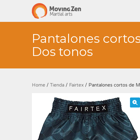
Pantalones corto
Dos tonos
Home
/
Tienda
/
Fairtex
/ Pantalones cortos de M