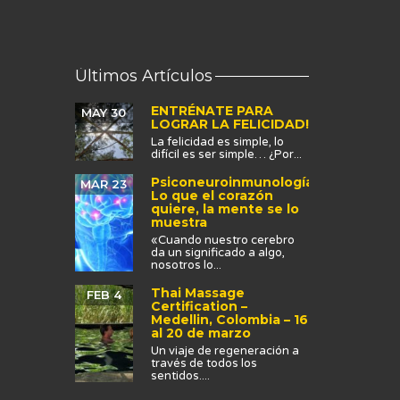
Últimos Artículos
ENTRÉNATE PARA
MAY 30
LOGRAR LA FELICIDAD!
La felicidad es simple, lo
difícil es ser simple… ¿Por...
Psiconeuroinmunología:
MAR 23
Lo que el corazón
quiere, la mente se lo
muestra
«Cuando nuestro cerebro
da un significado a algo,
nosotros lo...
Thai Massage
FEB 4
Certification –
Medellin, Colombia – 16
al 20 de marzo
Un viaje de regeneración a
través de todos los
sentidos....